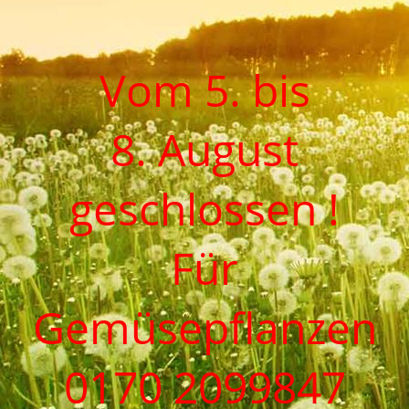
Vom 5. bis
8. August
geschlossen !
Für
Gemüsepflanzen
0170 2099847